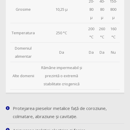
20-
40-
150-
Grosime
10,25 µ
80
80
800
µ
µ
µ
200
260
160
Temperatura
250 °C
°C
°C
°C
Domeniul
Da
Da
Da
Nu
alimentar
Rămâne impermeabil şi
Alte domenii
prezintă o extremă
stabilitate criogenică
Protejarea pieselor metalice faţă de coroziune,
colmatare, abraziune şi cavitaţie.