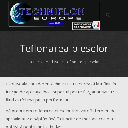
Teflonarea pieselor
You are here:
Home
Produse
Teflonarea pieselor
Căptuşeala antiaderentă din PTFE nu durează la infinit; în
funcţie de aplicaţia dvs., suportul poate fi zgâriat sau uzat,
fiind astfel mai puţin performant.
Vă propunem teflonarea pieselor furnizate în termen de
aproximativ o săptămână, în funcţie de metoda cea mai
potrivită pentru aplicaţia dvs.: