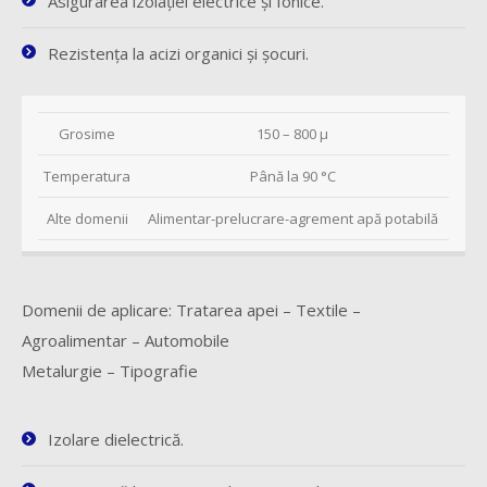
Asigurarea izolaţiei electrice şi fonice.
Rezistenţa la acizi organici şi şocuri.
Grosime
150 – 800 µ
Temperatura
Până la 90 °C
Alte domenii
Alimentar-prelucrare-agrement apă potabilă
Domenii de aplicare: Tratarea apei – Textile –
Agroalimentar – Automobile
Metalurgie – Tipografie
Izolare dielectrică.