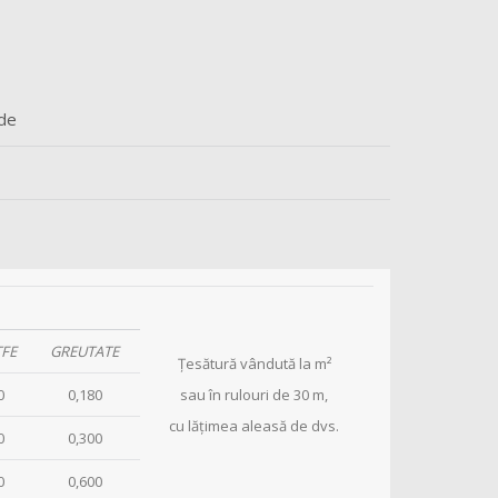
ide
TFE
GREUTATE
Ţesătură vândută la m²
0
0,180
sau în rulouri de 30 m,
cu lăţimea aleasă de dvs.
0
0,300
0
0,600