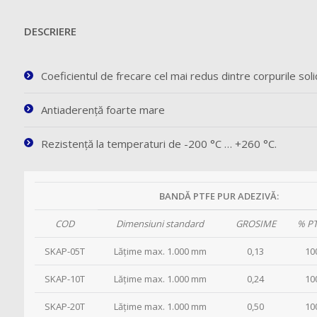
DESCRIERE
Coeficientul de frecare cel mai redus dintre corpurile sol
Antiaderenţă foarte mare
Rezistenţă la temperaturi de -200 °C … +260 °C.
BANDĂ PTFE PUR ADEZIVĂ:
COD
Dimensiuni standard
GROSIME
% P
SKAP-05T
Lăţime max. 1.000 mm
0,13
10
SKAP-10T
Lăţime max. 1.000 mm
0,24
10
SKAP-20T
Lăţime max. 1.000 mm
0,50
10