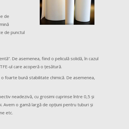
le de
rmină
te de punctul
tă”. De asemenea, fiind o peliculă solidă, în cazul
 PTFE-ul care acoperă o ţesătură.
 o foarte bună stabilitate chimică. De asemenea,
ectiv neadezivă, cu grosimi cuprinse între 0,5 şi
pi. Avem o gamă largă de opţiuni pentru tuburi şi
ne etc.