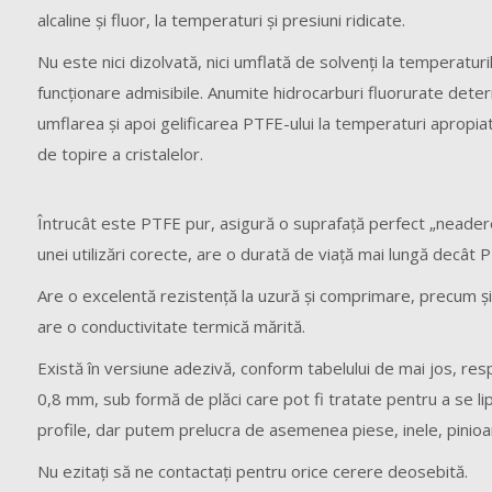
alcaline şi fluor, la temperaturi şi presiuni ridicate.
Nu este nici dizolvată, nici umflată de solvenţi la temperaturi
funcţionare admisibile. Anumite hidrocarburi fluorurate dete
umflarea şi apoi gelificarea PTFE-ului la temperaturi apropia
de topire a cristalelor.
Întrucât este PTFE pur, asigură o suprafaţă perfect „neaderen
unei utilizări corecte, are o durată de viaţă mai lungă decât
Are o excelentă rezistenţă la uzură şi comprimare, precum şi
are o conductivitate termică mărită.
Există în versiune adezivă, conform tabelului de mai jos, resp
0,8 mm, sub formă de plăci care pot fi tratate pentru a se li
profile, dar putem prelucra de asemenea piese, inele, pinioa
Nu ezitaţi să ne contactaţi pentru orice cerere deosebită.