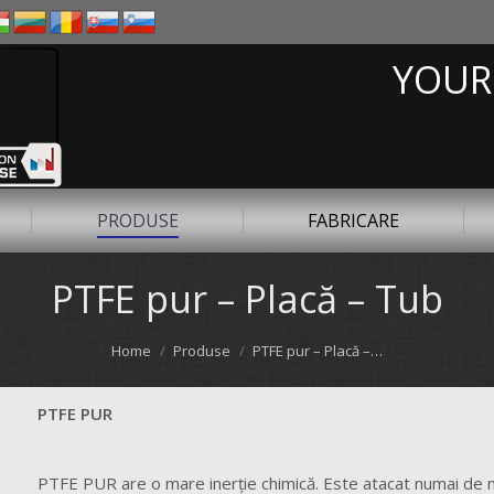
YOUR
PRODUSE
FABRICARE
PTFE pur – Placă – Tub
Home
Produse
PTFE pur – Placă –…
PTFE PUR
PTFE PUR are o mare inerţie chimică. Este atacat numai de 