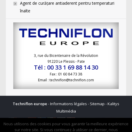
Agent de curăţare antiaderent pentru temperaturi
înalte
3, rue du Bicentenaire de la Révolution
91220 Le Plessis - Pate
Tél : 00 33 1 69 88 14 30
Fax : 01 60 84 73 38
Email : techniflon@techniflon.com
Techniflon europe
-
Informations légales
-
Sitemap
-
Kalitys
Multimédia
Nous utilisons des cookies pour vous garantir la meilleure expérience
sur notre site. Si vous continuez à utiliser ce dernier, nous