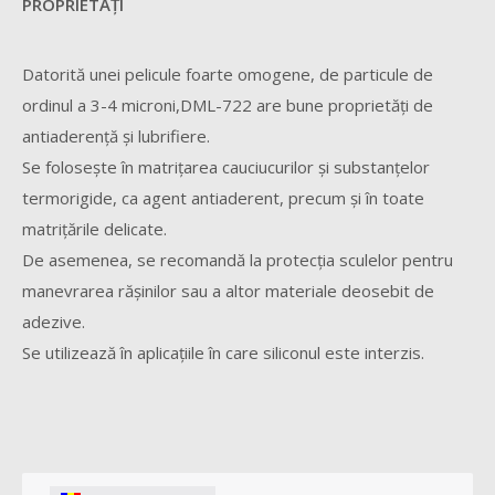
PROPRIETĂŢI
Datorită unei pelicule foarte omogene, de particule de
ordinul a 3-4 microni,DML-722 are bune proprietăţi de
antiaderenţă şi lubrifiere.
Se foloseşte în matriţarea cauciucurilor şi substanţelor
termorigide, ca agent antiaderent, precum şi în toate
matriţările delicate.
De asemenea, se recomandă la protecţia sculelor pentru
manevrarea răşinilor sau a altor materiale deosebit de
adezive.
Se utilizează în aplicaţiile în care siliconul este interzis.