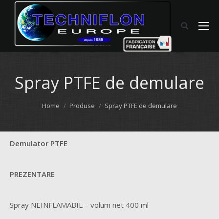
Spray PTFE de demulare
You are here:
Home
Produse
Spray PTFE de demulare
Demulator PTFE
PREZENTARE
Spray NEINFLAMABIL – volum net 400 ml