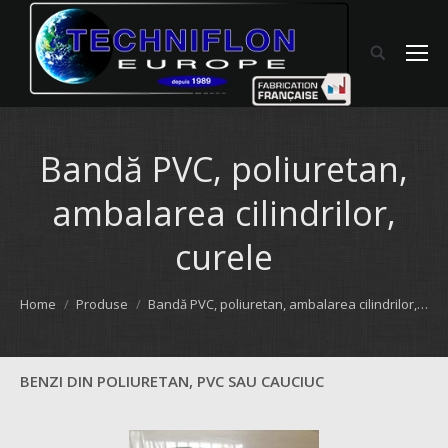
Bandă PVC, poliuretan,
ambalarea cilindrilor,
curele
You are here:
Home
Produse
Bandă PVC, poliuretan, ambalarea cilindrilor,…
BENZI DIN POLIURETAN, PVC SAU CAUCIUC