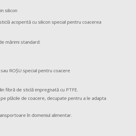
n silicon
sticlă acoperită cu silicon special pentru coacerea
de mărimi standard:
sau ROŞU special pentru coacere
din fibră de sticlă impregnată cu PTFE.
za pe plăcile de coacere, decupate pentru a le adapta
ansportoare în domeniul alimentar.