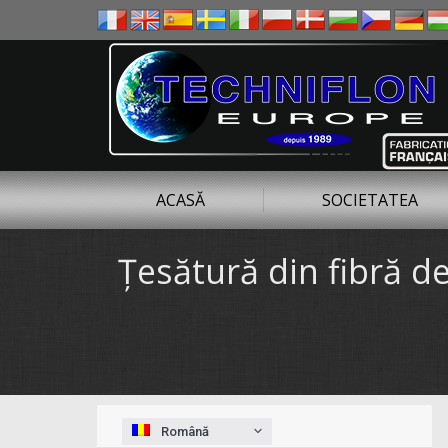
ACASĂ
SOCIETATEA
Ţesătură din fibră d
You are here:
Română