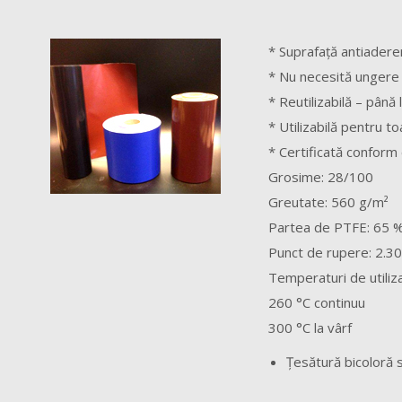
* Suprafaţă antiadere
* Nu necesită ungere
* Reutilizabilă – până
* Utilizabilă pentru t
* Certificată conform 
Grosime: 28/100
Greutate: 560 g/m²
Partea de PTFE: 65 
Punct de rupere: 2.3
Temperaturi de utiliz
260 °C continuu
300 °C la vârf
Ţesătură bicoloră 