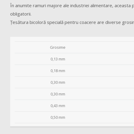
În anumite ramuri majore ale industriei alimentare, aceasta p
obligatorii.
Ţesătura bicoloră specială pentru coacere are diverse grosi
Grosime
0,13 mm
0,18 mm
0,30 mm
0,30 mm
0,43 mm
0,50 mm