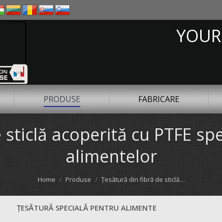
YOUR
PRODUSE
FABRICARE
e sticlă acoperită cu PTFE sp
alimentelor
Home
Produse
Ţesătură din fibră de sticlă…
ŢESĂTURĂ SPECIALĂ PENTRU ALIMENTE