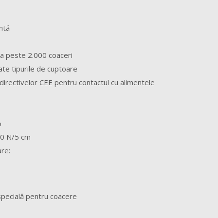
ntă
 la peste 2.000 coaceri
oate tipurile de cuptoare
directivelor CEE pentru contactul cu alimentele
%
00 N/5 cm
are:
specială pentru coacere