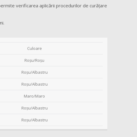
ermite verificarea aplicării procedurilor de curăţare
mi.
Culoare
Roşu/Roşu
Roşu/Albastru
Roşu/Albastru
Maro/Maro
Roşu/Albastru
Roşu/Albastru